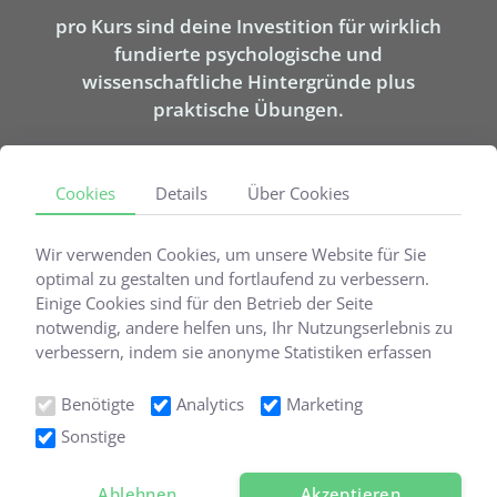
pro Kurs sind deine Investition für wirklich
fundierte psychologische und
wissenschaftliche Hintergründe plus
praktische Übungen.
Cookies
Details
Über Cookies
Wir verwenden Cookies, um unsere Website für Sie
optimal zu gestalten und fortlaufend zu verbessern.
Einige Cookies sind für den Betrieb der Seite
notwendig, andere helfen uns, Ihr Nutzungserlebnis zu
verbessern, indem sie anonyme Statistiken erfassen
oder personalisierte Inhalte anzeigen. Sie können selbst
©2026 Pferdecoaching Institut, alle Rechte vorbehalten
entscheiden, welche Kategorien Sie zulassen möchten.
Benötigte
Analytics
Marketing
Sonstige
Impressum
Datenschutz
Ablehnen
Akzeptieren