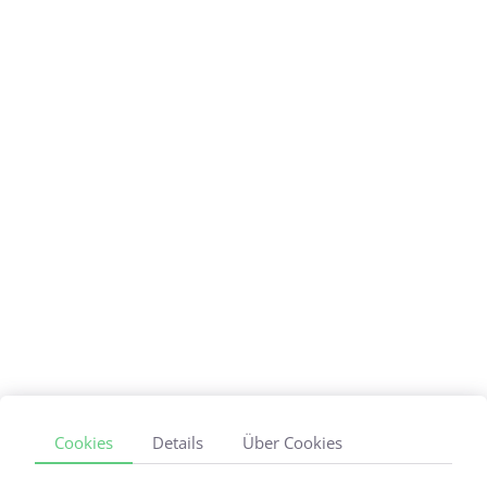
dich,
dein Pferd und deine
Mitmenschen
besser zu verstehen
Sicher dir jetzt deinen Zugang zu unserem
Online-Seminar Video und nutze die Chance,
durch mehr Wissen zufriedener,
entspannter und
glücklicher zu sein - für dich, dein Pferd und
deine Mitmenschen.
Cookies
Details
Über Cookies