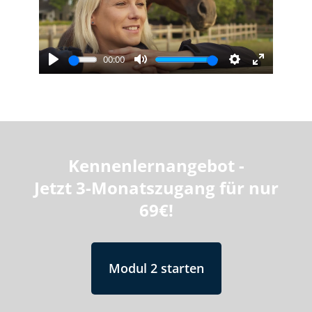
00:00
Play
Mute
Settings
Enter
fullscree
Kennenlernangebot -
Jetzt 3-Monatszugang für nur
69€!
Modul 2 starten