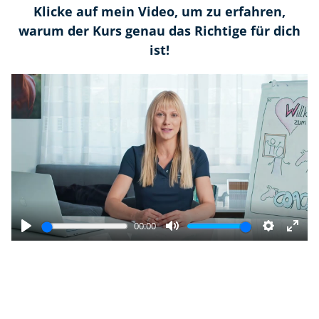
Klicke auf mein Video, um zu erfahren,
warum der Kurs genau das Richtige für dich
ist!
00:00
Play
Mute
Settings
Ente
full