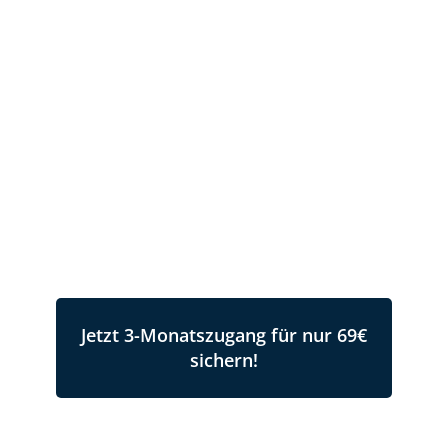
Mehr Selbstvertrauen,
Erfolg
und Leichtigkeit für dich,
dein Pferd und deine
Mitmenschen!
Jetzt 3-Monatszugang für nur 69€
sichern!