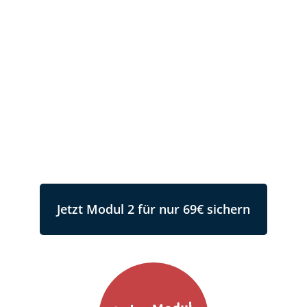
Denn unser Pferd wird sich über uns freuen,
wenn wir positiv denken, an uns glauben und
ihm die Sicherheit und das Vertrauen geben
können. So können wir gemeinsam ein gutes
Team sein!
Kennenlernpreis: Jedes Modul für nur 69€.
Dauer: 3 Monate Zugang. Verlängerung
möglich.
Jetzt Modul 2 für nur 69€ sichern