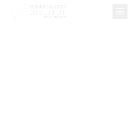
Psychologie für Reiter
Modul 2
Im 2. Modul geht es um das Thema "Ich
schaffe das! Die Macht unserer Gedanken".
„Reit doch einfach!“ – Das klingt so
unspektakulär, ist es aber nicht immer.
Manchmal blockieren wir uns selbst mit
unseren ganz persönlichen Glaubenssätzen
(Affirmationen). Wir denken, dass wir etwas