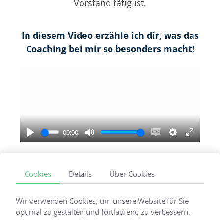
Vorstand tätig ist.
In diesem Video erzähle ich dir, was das
Coaching bei mir so besonders macht!
00:00
Play
Mute
Enable
Settings
Enter
captions
fullscr
Cookies
Details
Über Cookies
Wir verwenden Cookies, um unsere Website für Sie
optimal zu gestalten und fortlaufend zu verbessern.