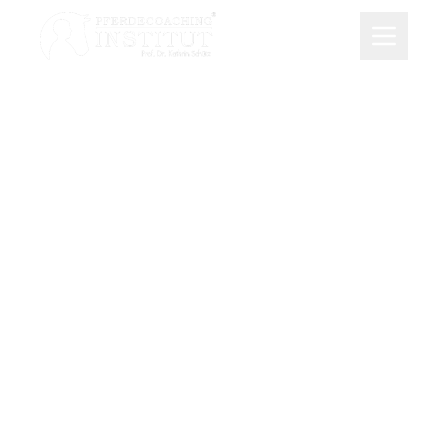
Psychologie für Reiter
Modul 4
Im 4. Modul geht es um das Thema "Reiten im
Flow: Motivation und Teambuilding im Stall".
Manchmal sind wir im Alltag mit Menschen
und natürlich mit unseren Pferden hoch
motiviert, nichts kann uns halten und
manchmal haben wir nicht einmal Lust, in den
Stall zu fahren.