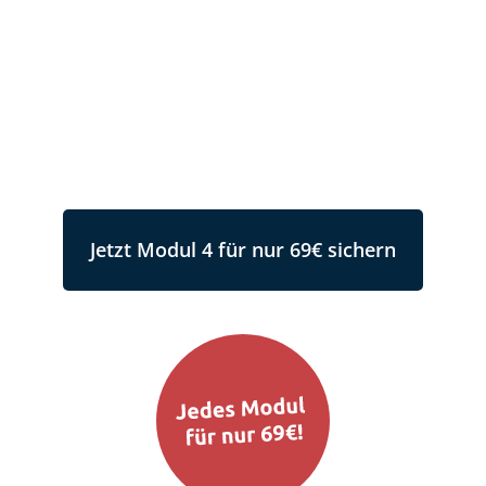
So können wir im Stall zu richtigen
Teamplayern werden!
Kennenlernpreis: Jedes Modul für nur 69€.
Dauer: 3 Monate Zugang. Verlängerung
möglich.
Jetzt Modul 4 für nur 69€ sichern