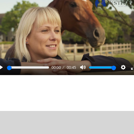
00:00
00:45
Play
Mute
Sett