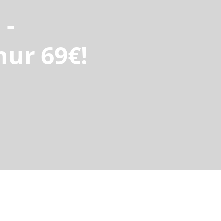
 -
nur 69€!