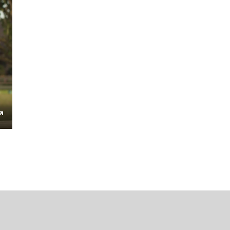
ings
Enter
fullscreen