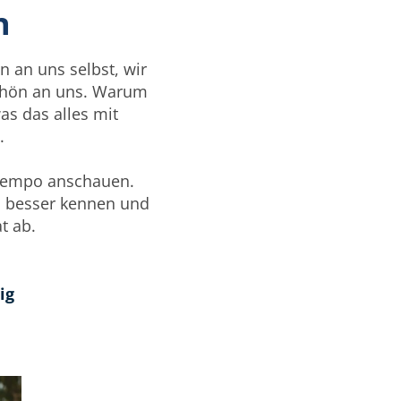
n
n an uns selbst, wir
schön an uns. Warum
as das alles mit
.
rntempo anschauen.
d besser kennen und
t ab.
ig