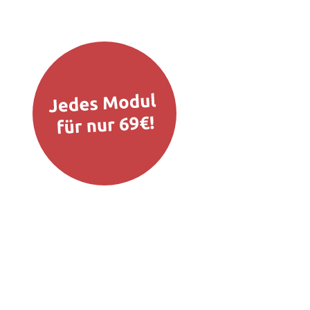
h
n
.
m
d
n